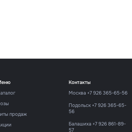
Меню
Контакты
аталог
Москва
+7 926 365-65-56
Розы
Подольск
+7 926 365-65-
56
Хиты продаж
Балашиха
+7 926 861-89-
Акции
57