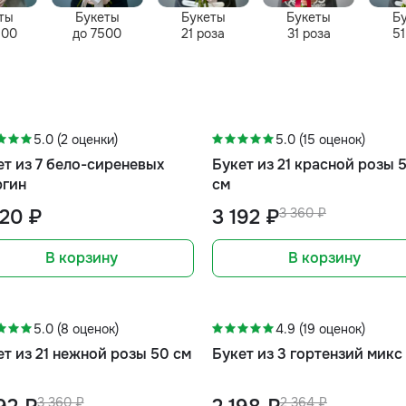
ты
Букеты
Букеты
Букеты
Б
500
до 7500
21 роза
31 роза
51
-5%
5.0 (2 оценки)
5.0 (15 оценок)
ет из 7 бело-сиреневых
Букет из 21 красной розы 
ргин
см
520 ₽
3 192 ₽
3 360 ₽
В корзину
В корзину
-5%
-7%
5.0 (8 оценок)
4.9 (19 оценок)
ет из 21 нежной розы 50 см
Букет из 3 гортензий микс
3 360 ₽
2 364 ₽