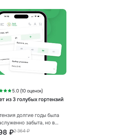
-11%
ые сокровенные чувства и
хитить любимого человека
5.0 (10 оценок)
ет из 3 голубых гортензий
тензия долгие годы была
аслуженно забыта, но в
леднее время этот
198 ₽
2 364 ₽
ровательный цветок