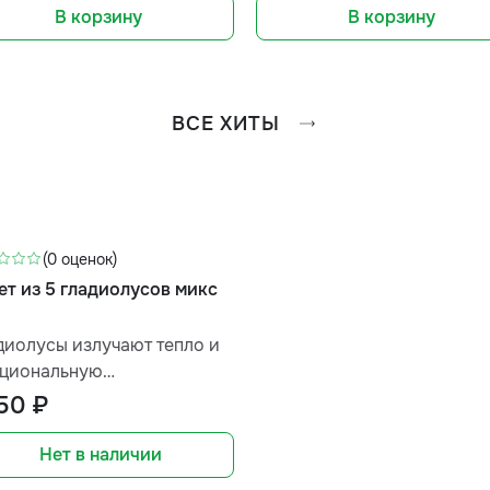
В корзину
В корзину
ВСЕ ХИТЫ
(0 оценок)
ет из 5 гладиолусов микс
диолусы излучают тепло и
циональную
енсивность, создавая
150 ₽
альное сочетание
антики и стиля.
Нет в наличии
красный способ выразить