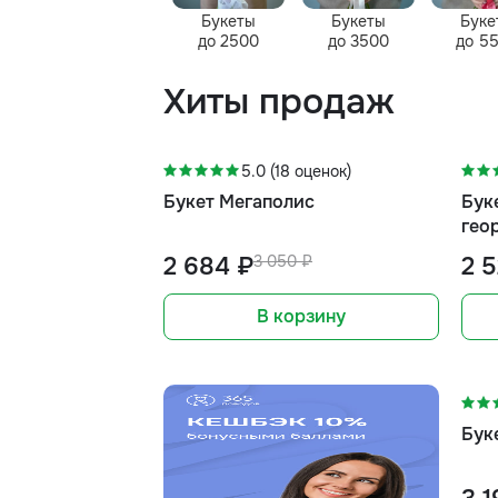
Букеты
Букеты
Буке
до 2500
до 3500
до 5
Хиты продаж
-12%
5.0 (18 оценок)
Букет Мегаполис
Бук
гео
2 684 ₽
3 050 ₽
2 
В корзину
Бук