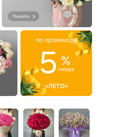
Перейти
по промокоду
5
%
скидка
«ЛЕТО»