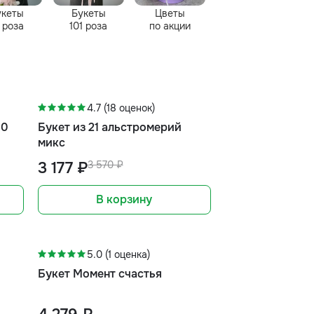
укеты
Букеты
Цветы
 роза
101 роза
по акции
-11%
4.7 (18 оценок)
50
Букет из 21 альстромерий
микс
3 177 ₽
3 570 ₽
В корзину
5.0 (1 оценка)
Букет Момент счастья