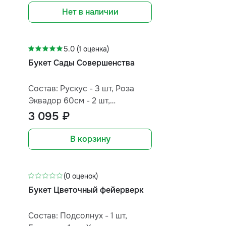
пастельных оттенков.
Нет в наличии
Прекрасно украсит праздник,
порадует учителя или близкого
мужчину. Создает уютную
5.0 (1 оценка)
осеннюю атмосферу и дарит
Букет Сады Совершенства
приятные воспоминания о
тёплых днях!
Состав: Рускус - 3 шт, Роза
Эквадор 60см - 2 шт,
Хризантема кустовая - 2 шт,
3 095 ₽
Альстромерия - 3 шт,
Лизиантус - 1 шт, Корейка - 1 шт
В корзину
(0 оценок)
Букет Цветочный фейерверк
Состав: Подсолнух - 1 шт,