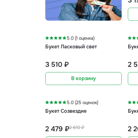
3 1
5.0 (1 оценка)
Букет Ласковый свет
Буке
3 510 ₽
2 
В корзину
-5%
5.0 (25 оценок)
Букет Созвездие
Бук
2 479 ₽
2 610 ₽
2 