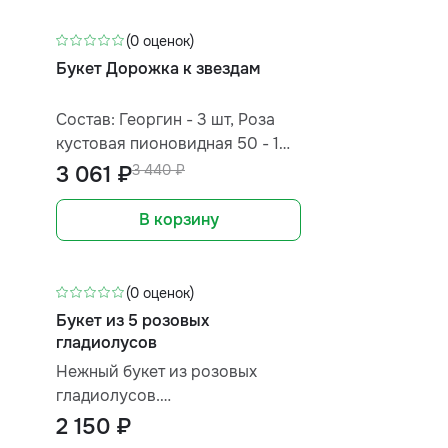
пространство теплом и
радостью, став идеальным
(0 оценок)
подарком для тех, кто ценит
Букет Дорожка к звездам
красоту природы!
Состав: Георгин - 3 шт, Роза
кустовая пионовидная 50 - 1
шт, Гладиолус - 1 шт, Гиперикум
3 061 ₽
3 440 ₽
- 1 шт, Лизиантус - 1 шт,
Краспедия - 2 шт, Лимониум - 1
В корзину
шт
(0 оценок)
Букет из 5 розовых
гладиолусов
Нежный букет из розовых
гладиолусов.
Элегантный, стильный букет
2 150 ₽
крупных свежих гладиолусов