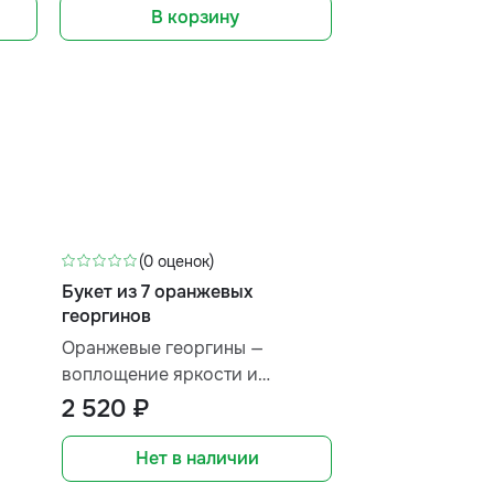
В корзину
(0 оценок)
Букет из 7 оранжевых
георгинов
Оранжевые георгины —
воплощение яркости и
элегантности! Их нежный
2 520 ₽
оттенок напоминает солнечные
лучи, согревающие сердце.
Нет в наличии
Этот букет наполнит