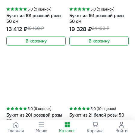
5.0 (9 оценок)
5.0 (9 оценок)
Букет из 101 розовой розы
Букет из 151 розовой розы
50 см
50 см
13 412 ₽
16 160 ₽
19 328 ₽
24 160 ₽
В корзину
В корзину
-5%
-20%
5.0 (9 оценок)
5.0 (10 оценок)
Букет из 201 розовой розы
Букет из 21 белой розы 50
50 см
см
25 728 ₽
32 160 ₽
3 192 ₽
3 360 ₽
Главная
Меню
Каталог
Корзина
Войти