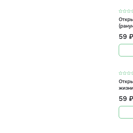
Откры
(рану
59 
Откры
жизни
59 