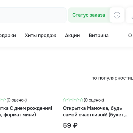
Статус заказа
одарки
Хиты продаж
Акции
Витрина
О
по популярности
(0 оценок)
(0 оценок)
тка С днем рождения!
Открытка Мамочка, будь
и, формат мини)
самой счастливой! (букет,
формат мини)
₽
59 ₽