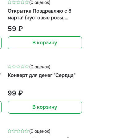
(0 оценок)
Открытка Поздравляю с 8
марта! (кустовые розы,
формат мини)
59 ₽
В корзину
(0 оценок)
"
Конверт для денег "Сердца"
99 ₽
В корзину
(0 оценок)