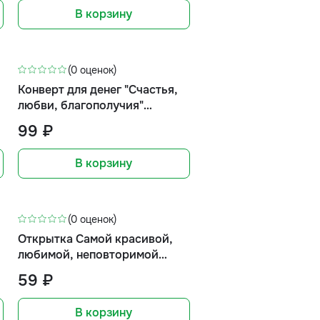
В корзину
(0 оценок)
Конверт для денег "Счастья,
любви, благополучия"
(розовые цветы)
99 ₽
В корзину
(0 оценок)
Открытка Самой красивой,
любимой, неповторимой
(тюльпаны, формат мини)
59 ₽
В корзину