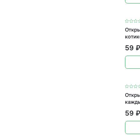
Откры
котик
59 
Откры
кажды
форма
59 