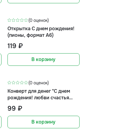
(0 оценок)
Открытка С днем рождения!
(пионы, формат А6)
119 ₽
В корзину
(0 оценок)
Конверт для денег "С днем
рождения! любви счастья
добра (цветы)
99 ₽
В корзину