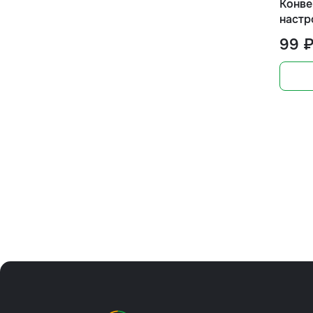
Конве
настр
99 