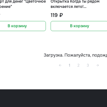
рт для денег "Цветочное
Открытка Когда Ты рядом
оение"
включается лето!
(валентинка)
₽
119 ₽
В корзину
В корзину
Загрузка. Пожалуйста, подож
←
1
2
3
→