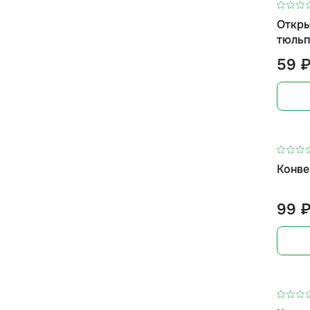
Откры
тюльп
59 
Конве
99 