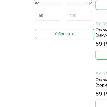
Откры
Сбросить
(рану
59 
Откры
(форм
59 