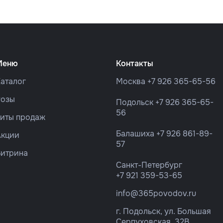
Меню
Контакты
аталог
Москва
+7 926 365-65-56
Розы
Подольск
+7 926 365-65-
56
Хиты продаж
Балашиха
+7 926 861-89-
Акции
57
Витрина
Санкт-Петербург
+7 921 359-53-65
info@365povodov.ru
г. Подольск, ул. Большая
Серпуховская, 32В