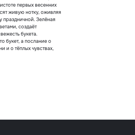
истоте первых весенних
сят живую нотку, оживляя
у праздничной. Зелёная
ветами, создаёт
вежесть букета.
о букет, а послание о
и и о тёплых чувствах,