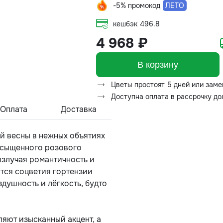
-5% промокод
ЛЕТО
кешбэк
496.8
4 968 ₽
В корзину
Цветы простоят 5 дней или заме
Доступна оплата в рассрочку д
Оплата
Доставка
й весны в нежных объятиях
асыщенного розового
излучая романтичность и
атся соцветия гортензии
здушность и лёгкость, будто
яют изысканный акцент, а