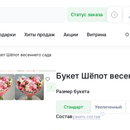
Статус заказа
одарки
Хиты продаж
Акции
Витрина
О
кет Шёпот весеннего сада
Букет Шёпот весе
Размер букета
Стандарт
Увеличенный
Состав
узнать состав