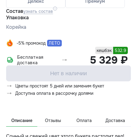
Делюкс
Премиум
Состав
узнать состав
Упаковка
Корейка
-5% промокод
ЛЕТО
кешбэк
532.9
5 329 ₽
Бесплатная
доставка
Нет в наличии
Цветы простоят 5 дней или заменим букет
Доступна оплата в рассрочку долями
Описание
Отзывы
Оплата
Доставка
Сочный и свежий цвет этого букета растопит лед!