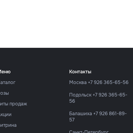
Меню
Контакты
аталог
Москва
+7 926 365-65-56
Розы
Подольск
+7 926 365-65-
56
Хиты продаж
Балашиха
+7 926 861-89-
Акции
57
Витрина
Санкт-Петербург