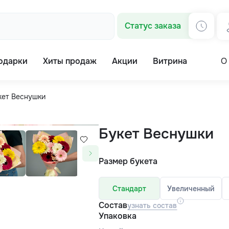
Статус заказа
одарки
Хиты продаж
Акции
Витрина
О
кет Веснушки
Букет Веснушки
Размер букета
Стандарт
Увеличенный
Состав
узнать состав
Упаковка