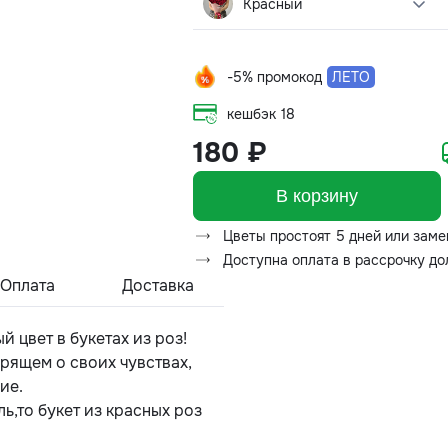
Красный
-5% промокод
ЛЕТО
кешбэк
18
180 ₽
В корзину
Цветы простоят 5 дней или заме
Доступна оплата в рассрочку д
Оплата
Доставка
 цвет в букетах из роз!
рящем о своих чувствах,
ие.
ль,то букет из красных роз