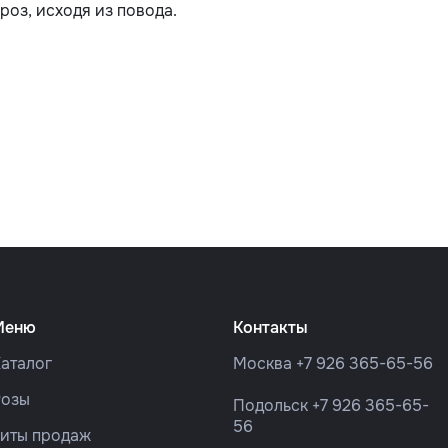
роз, исходя из повода.
Меню
Контакты
аталог
Москва
+7 926 365-65-56
Розы
Подольск
+7 926 365-65-
56
Хиты продаж